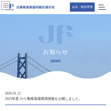
Skip
Skip
会員・職員専用
to
to
the
the
content
Navigation
お知らせ
NEWS
2026.01.22
2025年度 のり養殖漁場環境情報を公開しました。