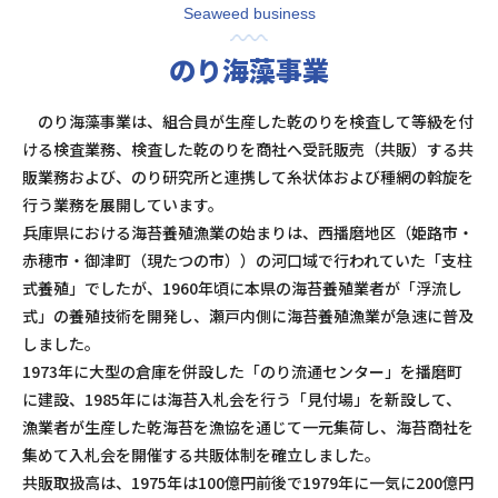
Seaweed business
のり海藻事業
のり海藻事業は、組合員が生産した乾のりを検査して等級を付
ける検査業務、検査した乾のりを商社へ受託販売（共販）する共
販業務および、のり研究所と連携して糸状体および種網の斡旋を
行う業務を展開しています。
兵庫県における海苔養殖漁業の始まりは、西播磨地区（姫路市・
赤穂市・御津町（現たつの市））の河口域で行われていた「支柱
式養殖」でしたが、1960年頃に本県の海苔養殖業者が「浮流し
式」の養殖技術を開発し、瀬戸内側に海苔養殖漁業が急速に普及
しました。
1973年に大型の倉庫を併設した「のり流通センター」を播磨町
に建設、1985年には海苔入札会を行う「見付場」を新設して、
漁業者が生産した乾海苔を漁協を通じて一元集荷し、海苔商社を
集めて入札会を開催する共販体制を確立しました。
共販取扱高は、1975年は100億円前後で1979年に一気に200億円