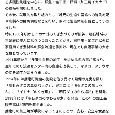
る多獲性魚種を中心に、鮮魚・塩干品・餌料（加工用イカナゴ）
の取扱を開始しました。
その後、試験的な取り組みとして地元の生協や農協への鮮魚宅配
や店舗への鮮魚供給などを行い、徐々に販売体制を確立していき
ました。
特に1985年頃からイカナゴのくぎ煮づくりが阪神、明石地域の
主婦層に盛んになりつつあったことから、飼料用・加工用以外に
家庭用くぎ煮材料の鮮魚流通を手掛け、現在でも直販事業の大き
な柱となっています。
1991年頃から「多獲性魚種の加工」を求める浜の声が高まり、
翌年にのり流通センター内の倉庫を改装して、マダコ、タチウオ
の切身加工が始まりました。
1994年には播磨町漁協の施設を借り受けて設備の充実を図り
「塩もみダコの真空パック」、翌年には「明石ダコの花しゃ
ぶ」、「イカナゴのくぎ煮」、「明石ダコのから揚げ」を開発、
1998年には「明石ダコのやわらか煮」を発売、この年の加工品
販売高は4億円を超えました。
播磨町の加工場が手狭になってきたことや、安心・安全な食品を