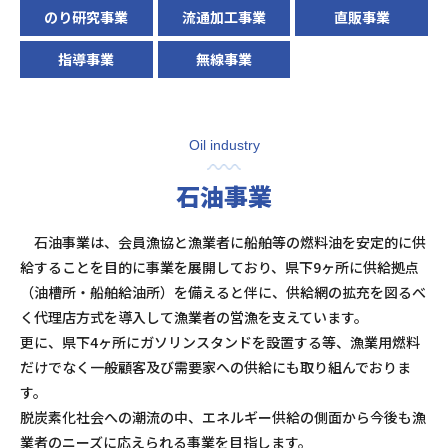
のり研究事業
流通加工事業
直販事業
指導事業
無線事業
Oil industry
石油事業
石油事業は、会員漁協と漁業者に船舶等の燃料油を安定的に供
給することを目的に事業を展開しており、県下9ヶ所に供給拠点
（油槽所・船舶給油所）を備えると伴に、供給網の拡充を図るべ
く代理店方式を導入して漁業者の営漁を支えています。
更に、県下4ヶ所にガソリンスタンドを設置する等、漁業用燃料
だけでなく一般顧客及び需要家への供給にも取り組んでおりま
す。
脱炭素化社会への潮流の中、エネルギー供給の側面から今後も漁
業者のニーズに応えられる事業を目指します。