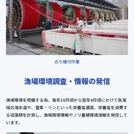
のり種付作業
漁場環境調査・情報の発信
漁場環境を把握する為、毎年10月頃から翌年4月頃にかけて各海
域の海水温や、窒素・リンといった栄養塩濃度、栄養塩を消費す
る珪藻類を計測し、漁場環境情報やノリ養殖環境速報を発信して
います。