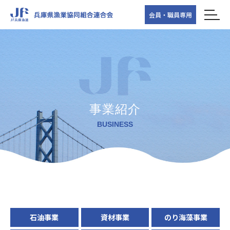
会員・職員専用
事業紹介
BUSINESS
石油事業
資材事業
のり海藻事業